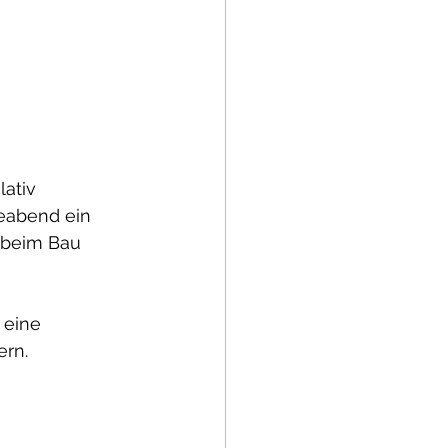
ativ 
leabend ein 
 beim Bau 
 eine 
ern.