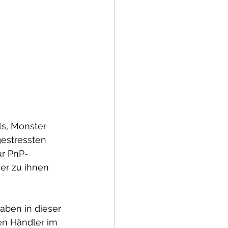
ls, Monster 
gestressten 
ür PnP-
er zu ihnen 
ben in dieser 
n Händler im 