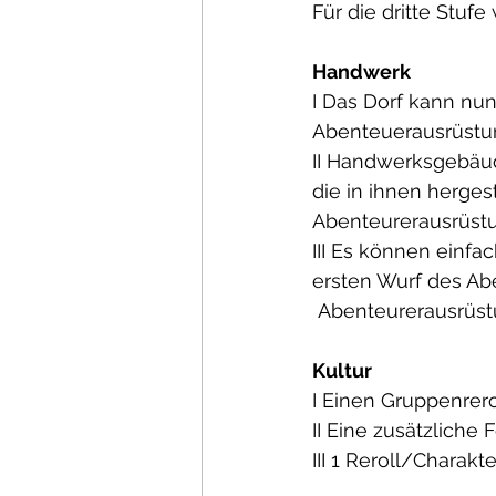
Für die dritte Stuf
Handwerk
I Das Dorf kann nu
Abenteuerausrüstu
II Handwerksgebäud
die in ihnen herges
Abenteurerausrüst
III Es können einf
ersten Wurf des Ab
Abenteurerausrüst
Kultur
I Einen Gruppenrer
II Eine zusätzliche 
III 1 Reroll/Charakt