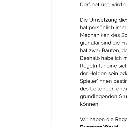
Dorf betrügt, wird
Die Umsetzung dies
hat persönlich imme
Mechaniken des Spi
granular sind die F
hat zwar Bauten, de
Deshalb habe ich 
Regeln für eine si
der Helden sein ode
Spieler*innen bes
des Leitenden entw
grundlegenden Grun
können.
Wir haben die Regel
Dungeon World