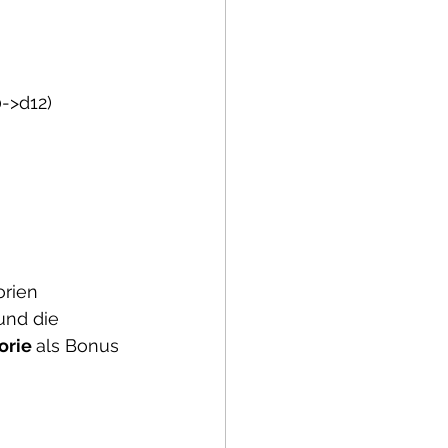
0->d12)
rien 
nd die 
orie 
als Bonus 