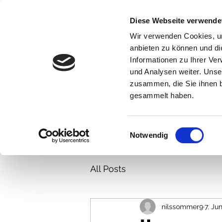
NILS SOMMER
Diese Webseite verwende
Wir verwenden Cookies, um
AUTOR & TTRPG Designer
anbieten zu können und di
Informationen zu Ihrer Ve
ÜBER MICH
PORTFOLIO
ANGEBOTE
BLOG
Da
und Analysen weiter. Unse
zusammen, die Sie ihnen b
gesammelt haben.
Einwilligungsauswahl
Notwendig
All Posts
nilssommer9
7. Ju