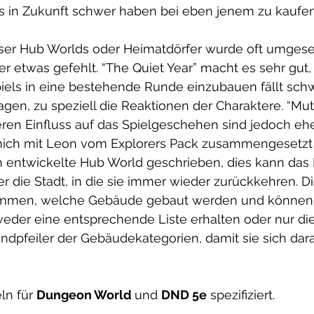
 es in Zukunft schwer haben bei eben jenem zu kaufen
er Hub Worlds oder Heimatdörfer wurde oft umgesetz
r etwas gefehlt. “The Quiet Year” macht es sehr gut, 
els in eine bestehende Runde einzubauen fällt schw
ragen, zu speziell die Reaktionen der Charaktere. “Mut
ren Einfluss auf das Spielgeschehen sind jedoch ehe
mich mit Leon vom Explorers Pack zusammengesetzt 
ch entwickelte Hub World geschrieben, dies kann das
r die Stadt, in die sie immer wieder zurückkehren. Di
timmen, welche Gebäude gebaut werden und können
eder eine entsprechende Liste erhalten oder nur die
dpfeiler der Gebäudekategorien, damit sie sich dara
n für 
Dungeon World 
und 
DND 5e
 spezifiziert.