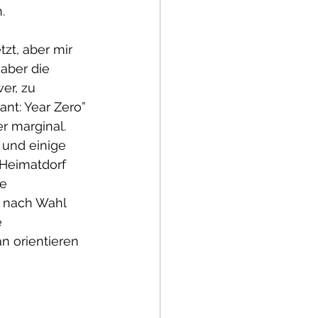
.
t, aber mir 
aber die 
er, zu 
ant: Year Zero” 
r marginal.
und einige 
 Heimatdorf 
e 
 nach Wahl 
 
n orientieren 